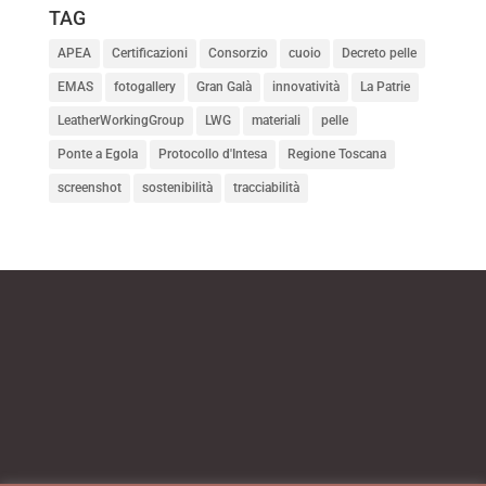
TAG
APEA
Certificazioni
Consorzio
cuoio
Decreto pelle
EMAS
fotogallery
Gran Galà
innovatività
La Patrie
LeatherWorkingGroup
LWG
materiali
pelle
Ponte a Egola
Protocollo d'Intesa
Regione Toscana
screenshot
sostenibilità
tracciabilità