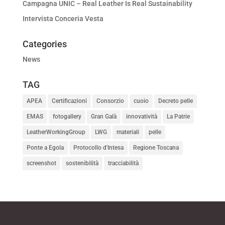
Campagna UNIC – Real Leather Is Real Sustainability
Intervista Conceria Vesta
Categories
News
TAG
APEA
Certificazioni
Consorzio
cuoio
Decreto pelle
EMAS
fotogallery
Gran Galà
innovatività
La Patrie
LeatherWorkingGroup
LWG
materiali
pelle
Ponte a Egola
Protocollo d'Intesa
Regione Toscana
screenshot
sostenibilità
tracciabilità