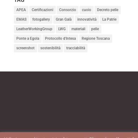
APEA
Certificazioni
Consorzio
cuoio
Decreto pelle
EMAS
fotogallery
Gran Galà
innovatività
La Patrie
LeatherWorkingGroup
LWG
materiali
pelle
Ponte a Egola
Protocollo d'Intesa
Regione Toscana
screenshot
sostenibilità
tracciabilità