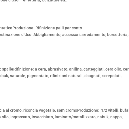
ne d’Uso: Pelletteria, Calzature ed...
teticaProduzione: Rifinizione pelli per conto
estinazione d’Uso: Abbigliamento, accessori, arredamento, borsetteria,
lleRifinizione: a cera, abrasivato, anilina, carteggiati, cera olio, cer
nabuk, naturale, pigmentato, rifinizioni naturali, sbagnati, screpolati,
a al cromo, riconcia vegetale, semicromoProduzione: 1/2 vitelli, bufal
cera olio, ingrassato, invecchiato, laminato/metallizzato, nabuk, nappa,