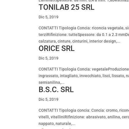
LaminatiSpessore: da mm. 0,4 a mm. 1,8Destinazio
TONILAB 25 SRL
Dic 5, 2019
CONTATTI Tipologia Concia: riconcia vegetale, sin
terziRifinizione: tutteSpessore: da 0.1 a 2.3 mmD
calzatura, cinture, cinturini, interior design,...
ORICE SRL
Dic 5, 2019
CONTATTI Tipologia Concia: vegetaleProduzione: spa
ingrassato, intagliato, invecchiato, lisci, lissato, 
semianilina,...
B.S.C. SRL
Dic 5, 2019
CONTATTI Tipologia concia: Concia: cromo, riconci
vitelli, vitelliniRifinizione: abrasivato, anilina, 
nappato, naturale,...