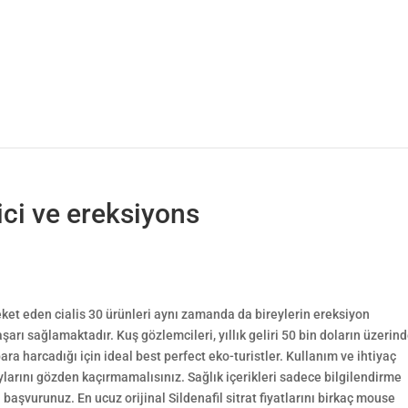
ici ve ereksiyons
areket eden cialis 30 ürünleri aynı zamanda da bireylerin ereksiyon
aşarı sağlamaktadır. Kuş gözlemcileri, yıllık geliri 50 bin doların üzerind
para harcadığı için ideal best perfect eko-turistler. Kullanım ve ihtiyaç
ylarını gözden kaçırmamalısınız. Sağlık içerikleri sadece bilgilendirme
başvurunuz. En ucuz orijinal Sildenafil sitrat fiyatlarını birkaç mouse