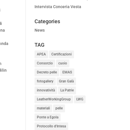
Intervista Conceria Vesta
i
Categories
di
ına
News
ğında
TAG
APEA
Certificazioni
n
Consorzio
cuoio
ilin
Decreto pelle
EMAS
fotogallery
Gran Galà
innovatività
La Patrie
LeatherWorkingGroup
LWG
materiali
pelle
Ponte a Egola
Protocollo d'Intesa