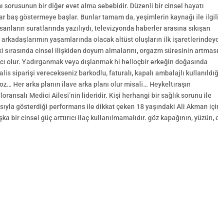
mı sorusunun bir diğer evet alma sebebidir. Düzenli bir cinsel hayatı
ar baş göstermeye başlar. Bunlar tamam da, yeşimlerin kaynağı ile ilgil
insanların suratlarında yazılıydı, televizyonda haberler arasına sıkışan
mlisi arkadaşlarımın yaşamlarında olacak altüst oluşların ilk işaretlerindey
lişki sırasında cinsel ilişkiden doyum almalarını, orgazm süresinin artmas
mcı olur. Yadırganmak veya dışlanmak hi helloçbir erkeğin doğasında
lis siparişi verecekseniz barkodlu, faturalı, kapalı ambalajlı kullanıldı
 poz… Her arka planın ilave arka planı olur misali… Heykeltıraşın
ransalı Medici Ailesi’nin lideridir. Kişi herhangi bir sağlık sorunu ile
sıyla gösterdiği performans ile dikkat çeken 18 yaşındaki Ali Akman içi
şka bir cinsel güç arttırıcı ilaç kullanılmamalıdır. göz kapağının, yüzün, d