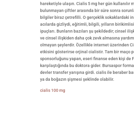
hareketiyle ulaşın. Cialis 5 mg her gün kullanılır 
bulunmayan çiftler arasında bir süre sonra sorunl
bilgiler biraz çetrefilli. O gerçeklik sokaklardaki 
acılarda gizliydi, eğitimli, bilgili, yılların biriki
ipuçları. Bunların bazıları şu şekildedir; cinsel i
ve cinsel ilişkiden daha çok zevk almasına yardı
olmayan şeylerdir. Özellikle internet üzerinden Cia
etkisini gösterirse orjinal cialistir. Tam bir maço
sponsorluğunu yapan, eseri finanse eden kişi de Flo
karşılaştığında bu doktora gider. Bursaspor forma
devler transfer yarışına girdi. cialis ile beraber ba
ya da boğazın şişmesi şeklinde olabilir.
cialis 100 mg