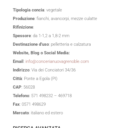
Tipologia concia
: vegetale
Produzione
: fianchi, avancorpi, mezze culatte
Rifinizione
:
Spessore
: da 1-1,2 a 1,8-2 mm
Destinazione d’uso
: pelletteria e calzatura
Website, Blog o Social Media:
Email
:
info@concerianuovagrenoble.com
Indirizzo
: Via dei Conciatori 34/36
Città
: Ponte a Egola (PI)
CAP
: 56028
Telefono
: 571 498232 – 469718
Fax
: 0571 498629
Mercato
: italiano ed estero