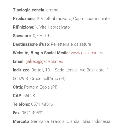
Tipologia concia
: cromo
Produzione
: ½ Vitelli abrasivato, Capre scamosciate
Rifinizione
: ½ Vitelli abrasivato
Spessore
: 0,7 – 0,9
Destinazione d’uso
: Pelletteria e calzature
Website, Blog o Social Media:
www.galileosrl.eu
Email
:
galileo@galileosrl.eu
Indirizzo
: Bottali, 10 – Sede Legale: Via Basilicata, 1 –
56029 S. Croce sull’Arno (PI)
Città
: Ponte a Egola (PI)
CAP
: 56028
Telefono
: 0571 485461
Fax
: 0571 49592
Mercato
: Germania, Francia, Olanda, Italia, Indonesia