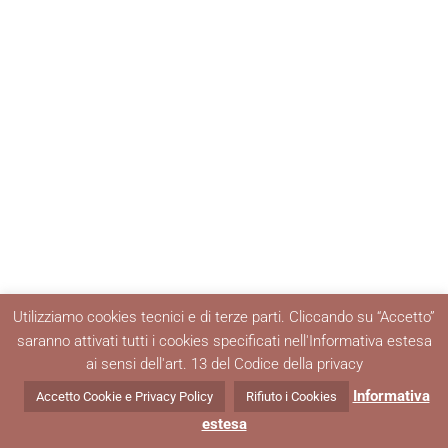
Utilizziamo cookies tecnici e di terze parti. Cliccando su “Accetto”
saranno attivati tutti i cookies specificati nell'Informativa estesa
ai sensi dell'art. 13 del Codice della privacy
Informativa
Accetto Cookie e Privacy Policy
Rifiuto i Cookies
estesa